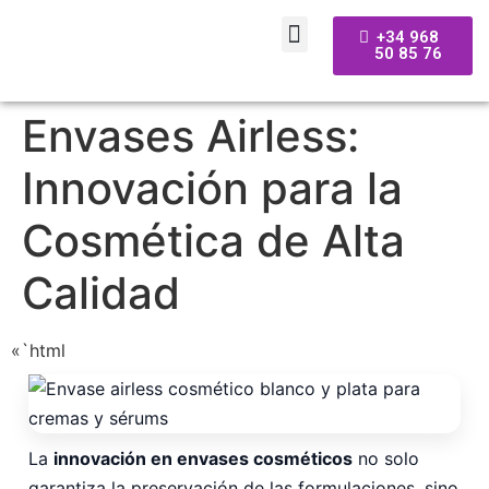
+34 968
50 85 76
Envases Airless:
Innovación para la
Cosmética de Alta
Calidad
«`html
La
innovación en envases cosméticos
no solo
garantiza la preservación de las formulaciones, sino