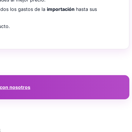
odos los gastos de la
importación
hasta sus
ucto.
 con nosotros
s