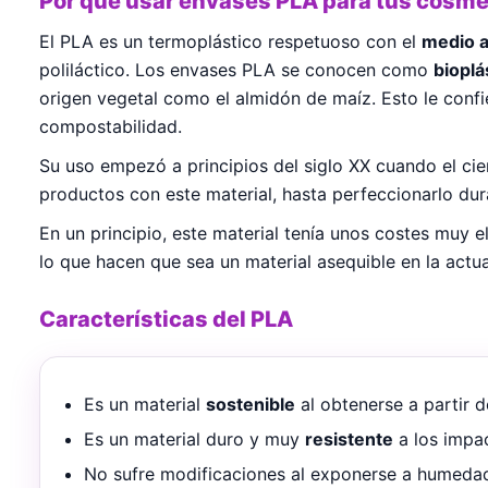
Por qué usar envases PLA para tus cosmé
El PLA es un termoplástico respetuoso con el
medio 
poliláctico. Los envases PLA se conocen como
bioplá
origen vegetal como el almidón de maíz. Esto le confie
compostabilidad.
Su uso empezó a principios del siglo XX cuando el cie
productos con este material, hasta perfeccionarlo dur
En un principio, este material tenía unos costes muy
lo que hacen que sea un material asequible en la actua
Características del PLA
Es un material
sostenible
al obtenerse a partir d
Es un material duro y muy
resistente
a los impa
No sufre modificaciones al exponerse a humeda