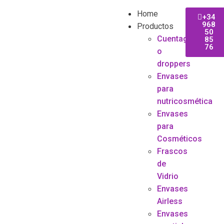
Home
+34
968
Productos
50
Cuentagotas
85
76
o
droppers
Envases
para
nutricosmética
Envases
para
Cosméticos
Frascos
de
Vidrio
Envases
Airless
Envases