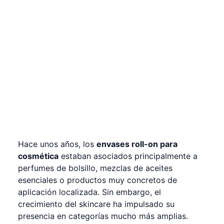
Por qué el formato roll-on ha ganado protagon
Hace unos años, los
envases roll-on para
La experiencia de aplicación se ha convertido e
cosmética
estaban asociados principalmente a
Qué tipos de productos suelen funcionar mejor
perfumes de bolsillo, mezclas de aceites
Cuándo un roll-on puede ser mejor que un got
esenciales o productos muy concretos de
Cuándo puede ser más interesante que un enva
aplicación localizada. Sin embargo, el
Roll-on frente a tubos
crecimiento del skincare ha impulsado su
El efecto masaje como ventaja diferencial
presencia en categorías mucho más amplias.