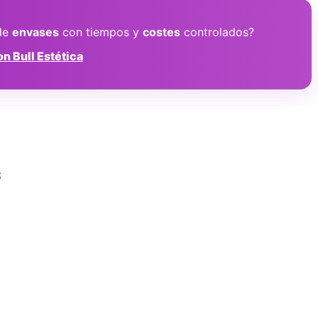
de
envases
con tiempos y
costes
controlados?
n Bull Estética
s