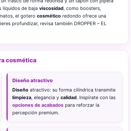
un frasco de forma redonda y un tapón con pipeta
s líquidos de baja
viscosidad
, como boosters,
rmatos, el gotero
cosmético
redondo ofrece una
quieres profundizar, revisa también DROPPER – EL
ra cosmética
Diseño atractivo
Diseño
atractivo: su forma cilíndrica transmite
limpieza
, elegancia y
calidad
. Inspírate con las
opciones de acabados
para reforzar la
percepción premium.